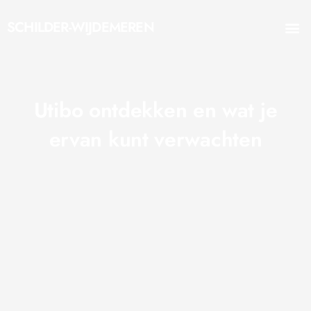
Ga
M
naar
SCHILDER-WIJDEMEREN
Nieuwe Huis
de
inhoud
Utibo ontdekken en wat je
ervan kunt verwachten