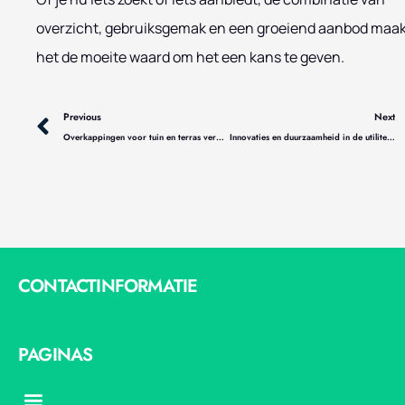
overzicht, gebruiksgemak en een groeiend aanbod maa
het de moeite waard om het een kans te geven.
Vorige
Previous
Next
Overkappingen voor tuin en terras vergeleken
Innovaties en duurzaamheid in de utiliteitsbouw in Amsterdam
CONTACTINFORMATIE
PAGINAS
Menu