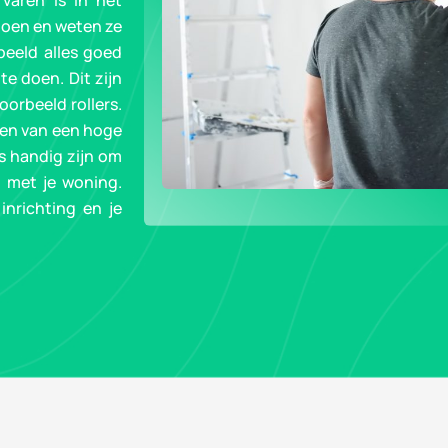
varen is in het
 doen en weten ze
eeld alles goed
e doen. Dit zijn
oorbeeld rollers.
iken van een hoge
ms handig zijn om
t met je woning.
inrichting en je