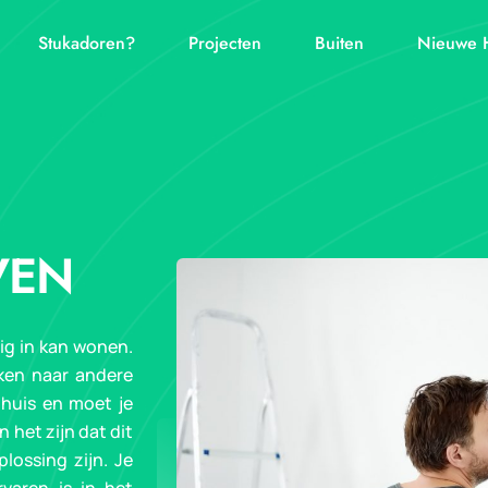
Stukadoren?
Projecten
Buiten
Nieuwe 
VEN
llig in kan wonen.
jken naar andere
 huis en moet je
n het zijn dat dit
plossing zijn. Je