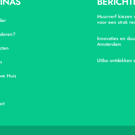
INAS
BERICHT
Muurverf kiezen v
der
voor een strak res
adoren?
Innovaties en duu
Amsterdam
cten
Utibo ontdekken 
n
we Huis
ct