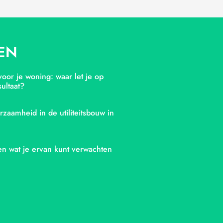
EN
oor je woning: waar let je op
ultaat?
rzaamheid in de utiliteitsbouw in
en wat je ervan kunt verwachten