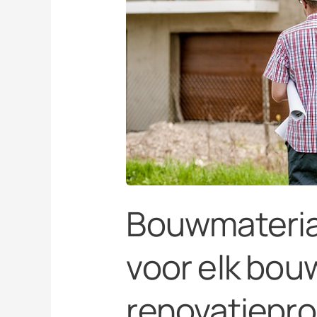
renovatieproject
Bouwmateria
voor elk bou
renovatiepro