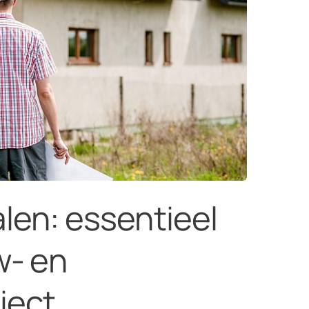
len: essentieel
w- en
ject