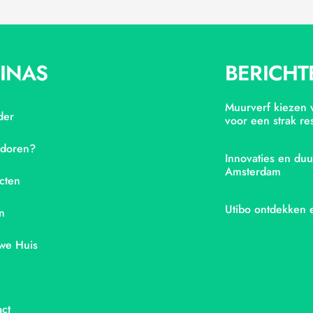
INAS
BERICHT
Muurverf kiezen v
der
voor een strak res
adoren?
Innovaties en duu
Amsterdam
cten
Utibo ontdekken 
n
we Huis
ct