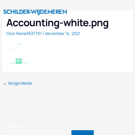
Ga
M
naar
SCHILDER-WIJDEMEREN
Nieuwe Huis
de
Accounting-white.png
inhoud
Door
Rene3637761
/
december 14, 2021
←
Vorige Media
ZOEKEN