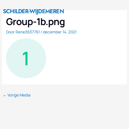
Ga
M
naar
SCHILDER-WIJDEMEREN
Nieuwe Huis
de
Group-1b.png
inhoud
Door
Rene3637761
/
december 14, 2021
←
Vorige Media