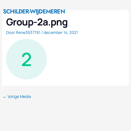
Ga
M
naar
SCHILDER-WIJDEMEREN
Nieuwe Huis
de
Group-2a.png
inhoud
Door
Rene3637761
/
december 14, 2021
←
Vorige Media