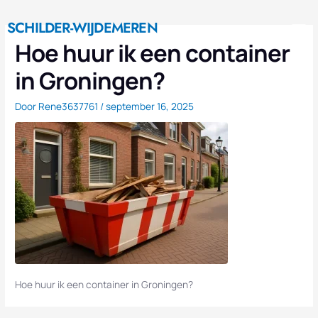
Ga
M
naar
SCHILDER-WIJDEMEREN
Nieuwe Huis
de
Hoe huur ik een container
inhoud
in Groningen?
Door
Rene3637761
/
september 16, 2025
Hoe huur ik een container in Groningen?