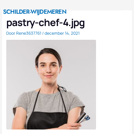
Ga
M
naar
SCHILDER-WIJDEMEREN
Nieuwe Huis
de
pastry-chef-4.jpg
inhoud
Door
Rene3637761
/
december 14, 2021