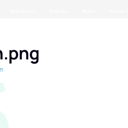
Stukadoren?
Projecten
Buiten
Nieuwe 
n.png
21