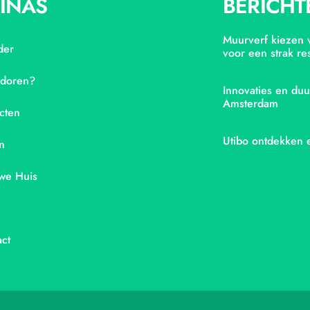
INAS
BERICHT
Muurverf kiezen v
der
voor een strak res
adoren?
Innovaties en duu
Amsterdam
cten
Utibo ontdekken 
n
we Huis
ct