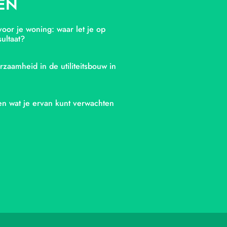
EN
oor je woning: waar let je op
ultaat?
rzaamheid in de utiliteitsbouw in
en wat je ervan kunt verwachten