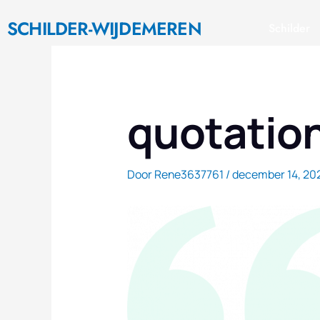
Ga
SCHILDER-WIJDEMEREN
naar
Schilder
de
inhoud
quotatio
Door
Rene3637761
/
december 14, 20