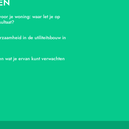
EN
oor je woning: waar let je op
ultaat?
rzaamheid in de utiliteitsbouw in
en wat je ervan kunt verwachten