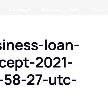
Stukadoren?
Projecten
Buiten
Nieuwe 
iness-loan-
cept-2021-
-58-27-utc-