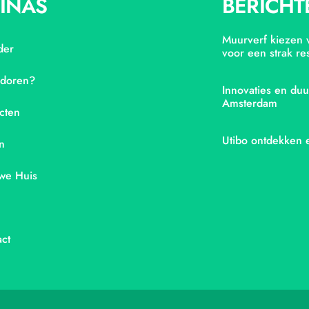
INAS
BERICHT
Muurverf kiezen v
der
voor een strak res
adoren?
Innovaties en duu
Amsterdam
cten
Utibo ontdekken 
n
we Huis
ct