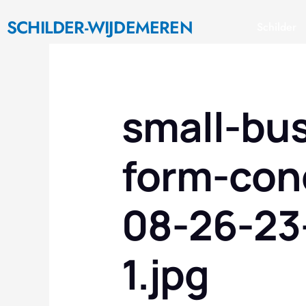
Ga
SCHILDER-WIJDEMEREN
naar
Schilder
de
inhoud
small-bus
form-con
08-26-23
1.jpg